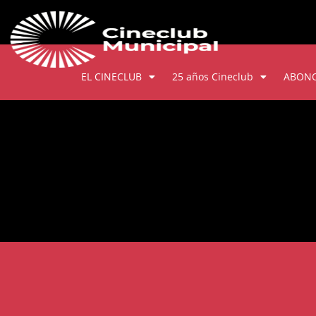
EL CINECLUB
25 años Cineclub
ABON