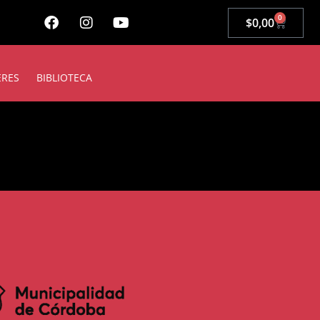
0
$
0,00
ERES
BIBLIOTECA