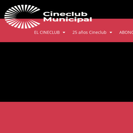
EL CINECLUB
25 años Cineclub
ABON