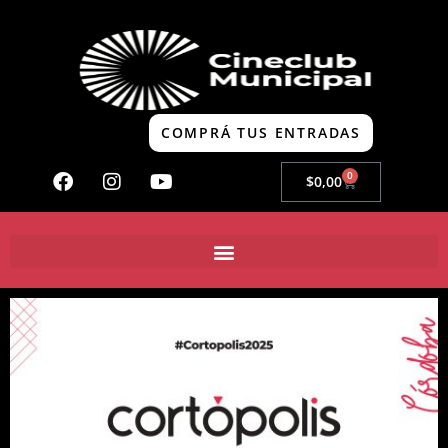
COMPRÁ TUS ENTRADAS
0
$
0,00