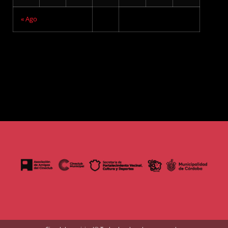
« Ago