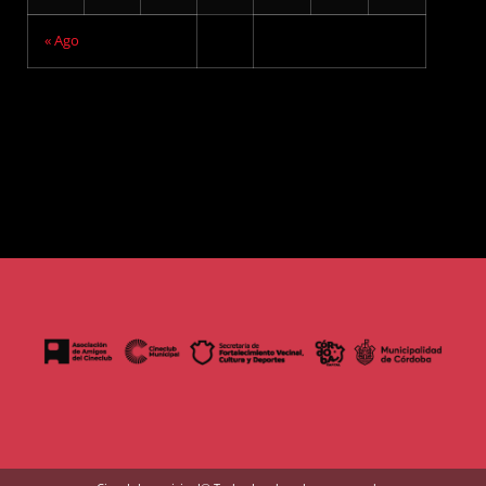
« Ago