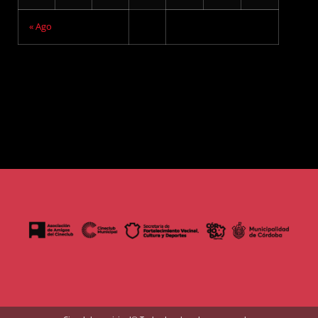
« Ago