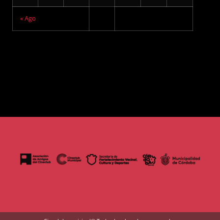
« Ago