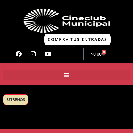
COMPRÁ TUS ENTRADAS
0
$
0,00
ESTRENOS