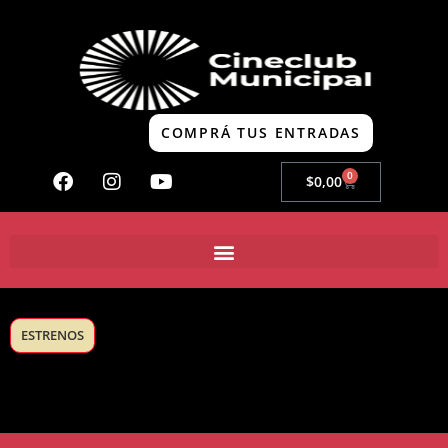
COMPRÁ TUS ENTRADAS
0
$
0,00
ESTRENOS