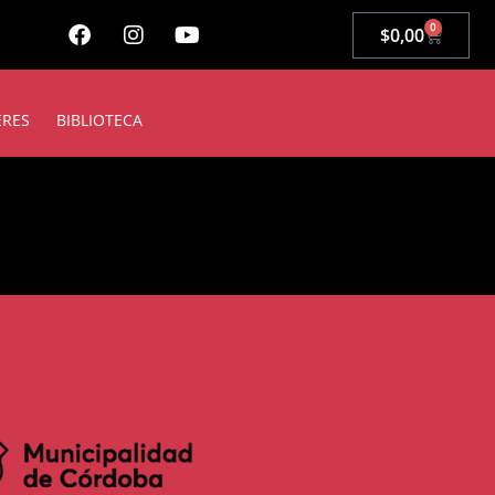
0
$
0,00
ERES
BIBLIOTECA