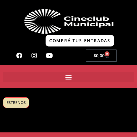
COMPRÁ TUS ENTRADAS
0
$
0,00
ESTRENOS