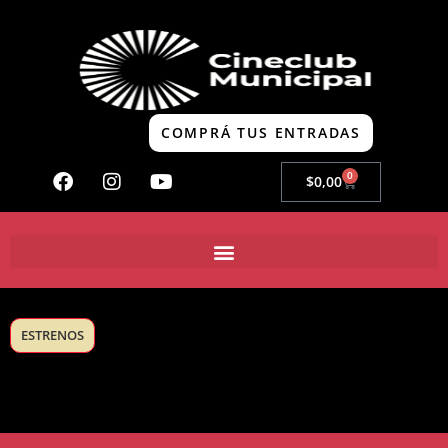
COMPRÁ TUS ENTRADAS
0
$
0,00
ESTRENOS