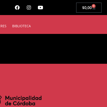
0
$
0,00
ERES
BIBLIOTECA