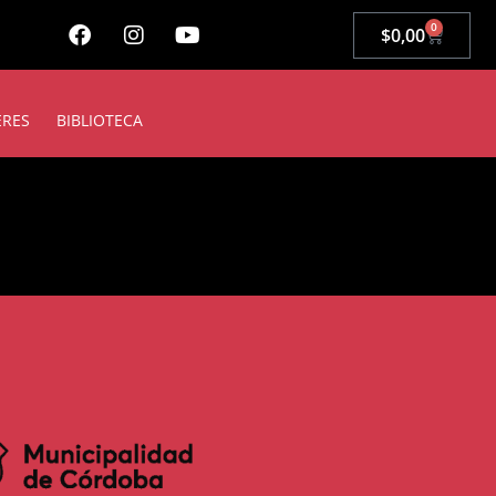
0
$
0,00
ERES
BIBLIOTECA