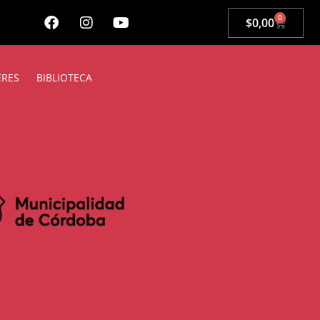
0
$
0,00
ERES
BIBLIOTECA