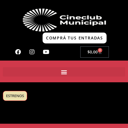
COMPRÁ TUS ENTRADAS
0
$
0,00
ESTRENOS