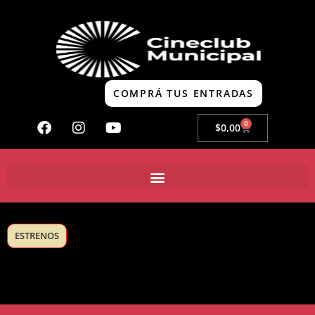
COMPRÁ TUS ENTRADAS
0
$
0,00
ESTRENOS