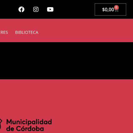
0
$
0,00
ERES
BIBLIOTECA