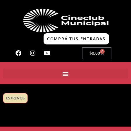
COMPRÁ TUS ENTRADAS
0
$
0,00
ESTRENOS