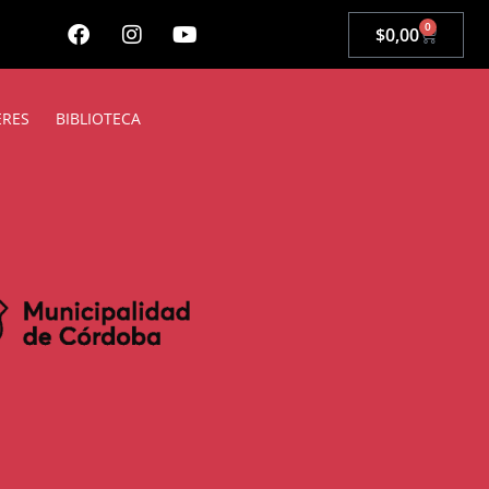
0
$
0,00
ERES
BIBLIOTECA