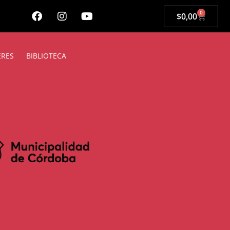
0
$
0,00
ERES
BIBLIOTECA