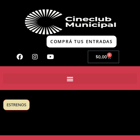
COMPRÁ TUS ENTRADAS
0
$
0,00
ESTRENOS