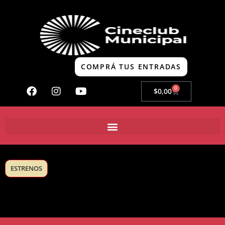
COMPRÁ TUS ENTRADAS
0
$
0,00
ESTRENOS