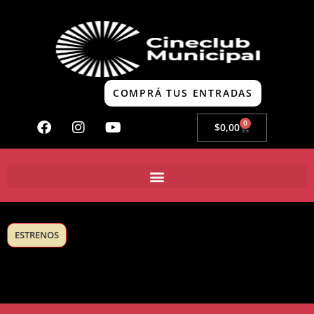
COMPRÁ TUS ENTRADAS
0
$
0,00
ESTRENOS