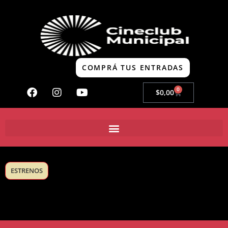
COMPRÁ TUS ENTRADAS
0
$
0,00
ESTRENOS