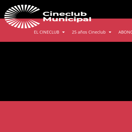
EL CINECLUB
25 años Cineclub
ABON