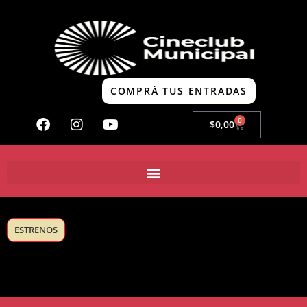
COMPRÁ TUS ENTRADAS
0
$
0,00
ESTRENOS