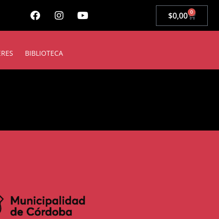
0
$
0,00
ERES
BIBLIOTECA