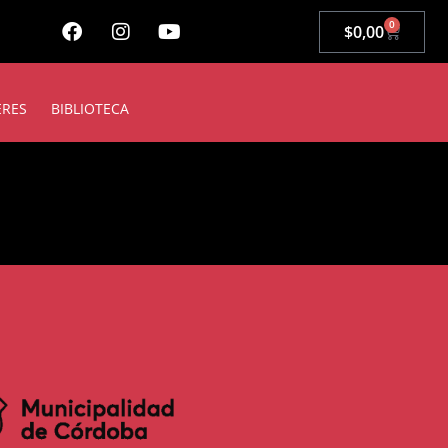
0
$
0,00
ERES
BIBLIOTECA