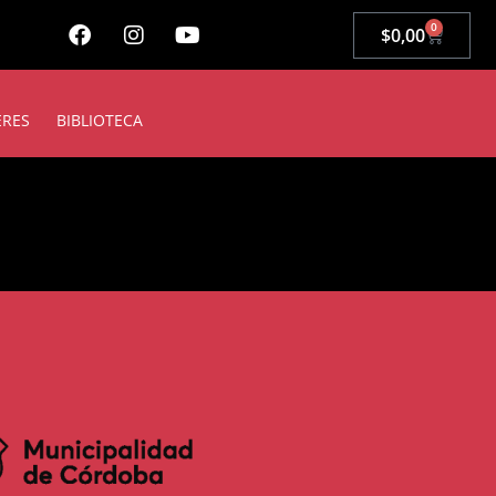
0
$
0,00
ERES
BIBLIOTECA