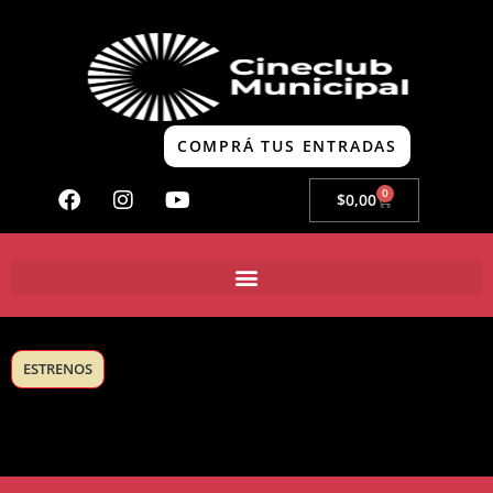
COMPRÁ TUS ENTRADAS
0
$
0,00
ESTRENOS