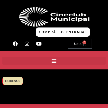
COMPRÁ TUS ENTRADAS
0
$
0,00
ESTRENOS