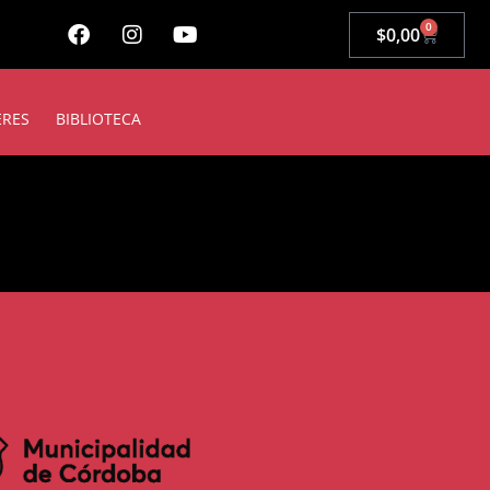
0
$
0,00
ERES
BIBLIOTECA