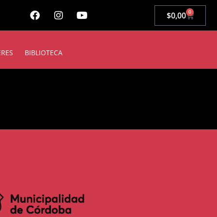
0
$
0,00
ERES
BIBLIOTECA