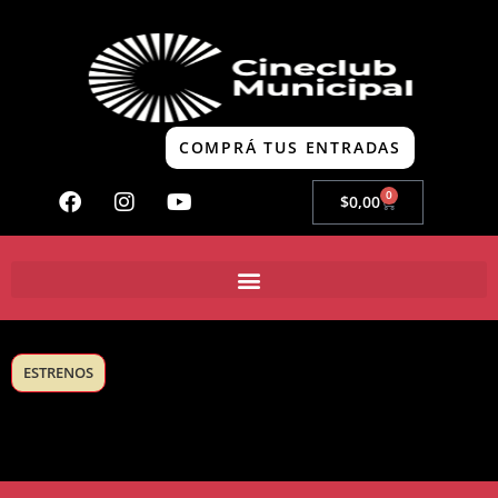
COMPRÁ TUS ENTRADAS
0
$
0,00
ESTRENOS