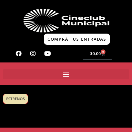
COMPRÁ TUS ENTRADAS
0
$
0,00
ESTRENOS