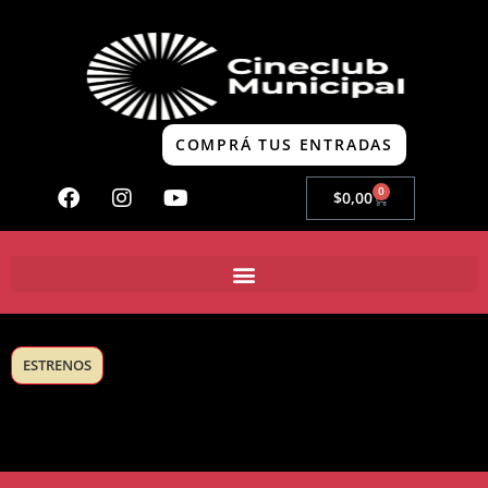
COMPRÁ TUS ENTRADAS
0
$
0,00
ESTRENOS