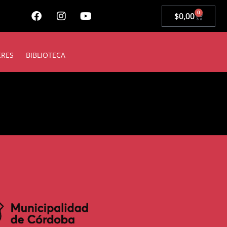
0
$
0,00
ERES
BIBLIOTECA