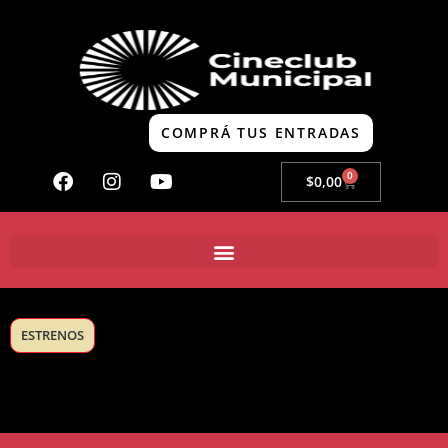
COMPRÁ TUS ENTRADAS
0
$
0,00
ESTRENOS