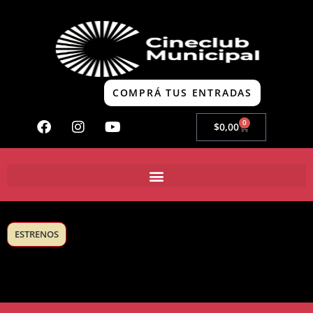
COMPRÁ TUS ENTRADAS
0
$
0,00
ESTRENOS