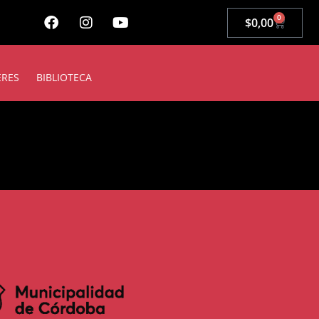
0
$
0,00
ERES
BIBLIOTECA