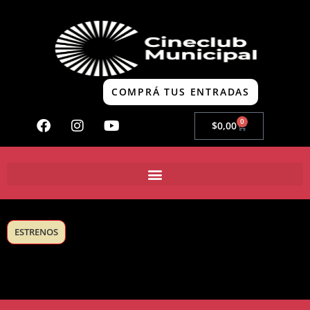
COMPRÁ TUS ENTRADAS
0
$
0,00
ESTRENOS