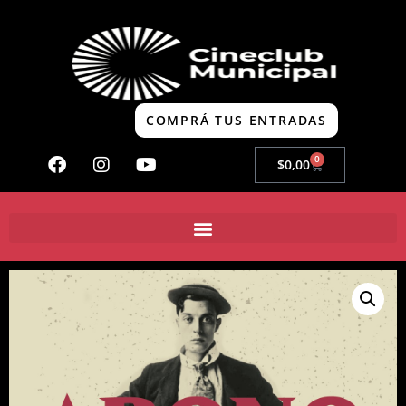
COMPRÁ TUS ENTRADAS
0
$
0,00