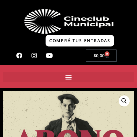
COMPRÁ TUS ENTRADAS
0
$
0,00