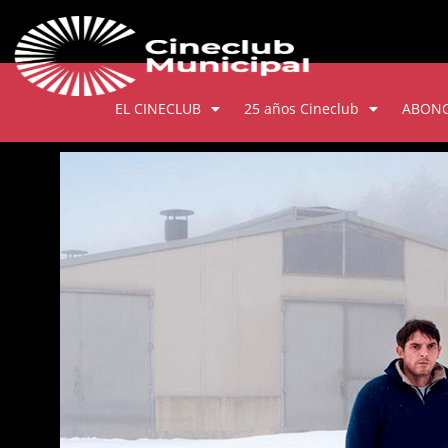
EL CINECLUB
25 años Cineclub
ABON