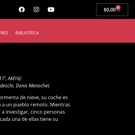
0
$
0,00
ERES
BIBLIOTECA
117’, AM16)
edeschi, Denis Menochet.
rmenta de nieve, su coche es
n a un pueblo remoto. Mientras
 a investigar, cinco personas
 cada una de ellas tiene su