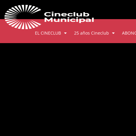
EL CINECLUB
25 años Cineclub
ABON