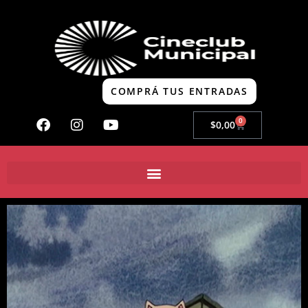
COMPRÁ TUS ENTRADAS
0
$
0,00