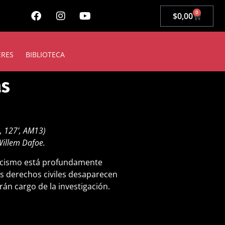
0
$
0,00
ERES
BIBLIOTECA
as
D, 127’, AM13)
Willem Dafoe.
racismo está profundamente
los derechos civiles desaparecen
rán cargo de la investigación.