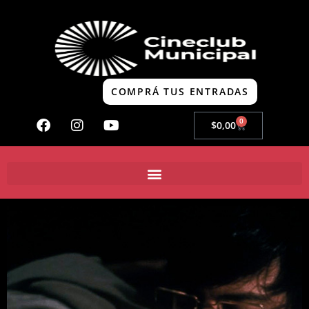
COMPRÁ TUS ENTRADAS
0
$
0,00